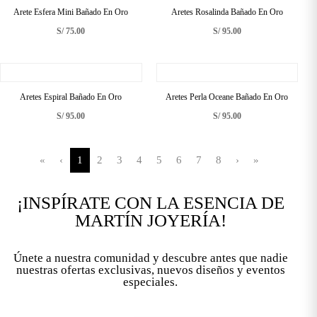
Arete Esfera Mini Bañado En Oro
Aretes Rosalinda Bañado En Oro
S/
75.00
S/
95.00
Aretes Espiral Bañado En Oro
Aretes Perla Oceane Bañado En Oro
S/
95.00
S/
95.00
«
‹
1
2
3
4
5
6
7
8
›
»
¡INSPÍRATE CON LA ESENCIA DE
MARTÍN JOYERÍA!
Únete a nuestra comunidad y descubre antes que nadie
nuestras ofertas exclusivas, nuevos diseños y eventos
especiales.