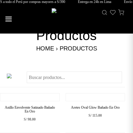
 todo el Perú por compras mayores a S/390
Entrega en 24h en Lima
Envío G
Productos
HOME › PRODUCTOS
Anillo Envolvente Satinado Bañado
Aretes Oval Glow Bañado En Oro
En Oro
S/
115.00
S/
98.00