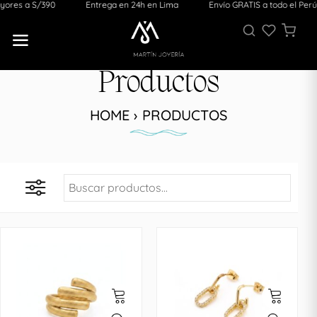
es a S/390
Entrega en 24h en Lima
Envío GRATIS a todo el Perú p
Productos
HOME › PRODUCTOS