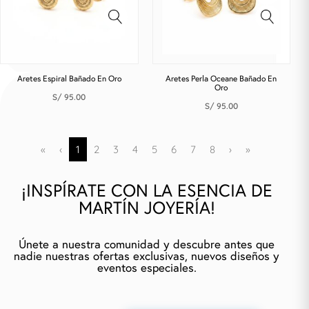
Aretes Espiral Bañado En Oro
Aretes Perla Oceane Bañado En
Oro
S/
95.00
S/
95.00
«
‹
1
2
3
4
5
6
7
8
›
»
¡INSPÍRATE CON LA ESENCIA DE
MARTÍN JOYERÍA!
Únete a nuestra comunidad y descubre antes que
nadie nuestras ofertas exclusivas, nuevos diseños y
eventos especiales.