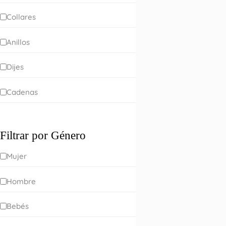
Collares
Anillos
Dijes
Cadenas
Filtrar por Género
Mujer
Hombre
Bebés