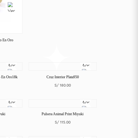
do En Oro
o En Oro18k
Cruz Interior Plata950
S/
180.00
yuki
Pulsera Animal Print Miyuki
S/
115.00