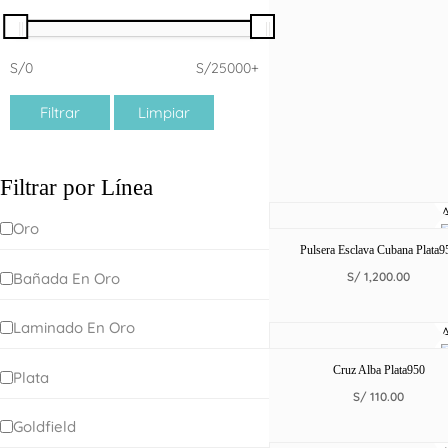
S/0
S/25000+
Filtrar
Limpiar
Filtrar por Línea
Oro
Pulsera Esclava Cubana Plata9
Bañada En Oro
S/
1,200.00
Laminado En Oro
Cruz Alba Plata950
Plata
S/
110.00
Goldfield