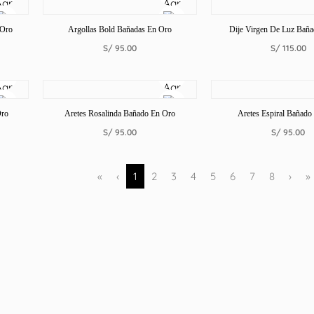
 Oro
Argollas Bold Bañadas En Oro
Dije Virgen De Luz Bañ
S/
95.00
S/
115.00
Oro
Aretes Rosalinda Bañado En Oro
Aretes Espiral Bañado
S/
95.00
S/
95.00
«
‹
1
2
3
4
5
6
7
8
›
»