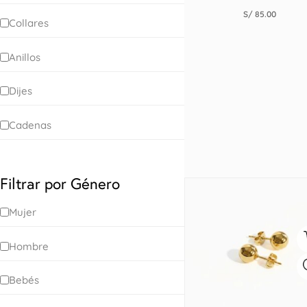
S/
85.00
Collares
Anillos
Dijes
Cadenas
Filtrar por Género
Mujer
Hombre
Bebés