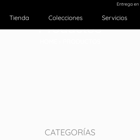
Entrega en 24h en Lima
Tienda
Colecciones
Servicios
Productos
HOME › PRODUCTOS
CATEGORÍAS