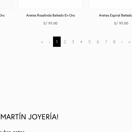
Oro
Aretes Rosalinda Bañado En Oro
Aretes Espiral Bañad
S/
95.00
S/
95.00
«
‹
1
2
3
4
5
6
7
8
›
»
 MARTÍN JOYERÍA!