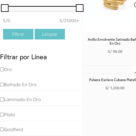
S/0
S/25000+
Filtrar
Limpiar
Anillo Envolvente Satinado Ba
En Oro
S/
98.00
Filtrar por Línea
Oro
Pulsera Esclava Cubana Plata
Bañada En Oro
S/
1,200.00
Laminado En Oro
Plata
Goldfield