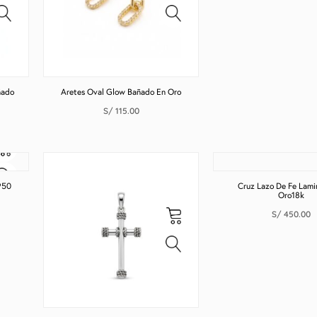
ñado
Aretes Oval Glow Bañado En Oro
S/
115.00
950
Cruz Lazo De Fe Lami
Oro18k
S/
450.00