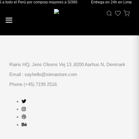
a todo el Perú por compras mayores a S/390
Entrega en 24h en Lima
Rains HQ, Jens Olsens Vej 13 ,8200 Aarhus N, Denmark
Email : sayhello@sienastore.com
Phone (+45) 7199 2516