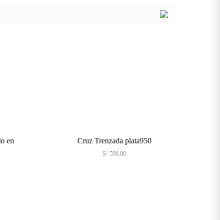
N
Cruz Trenzada plata950
Cru
S/
590.00