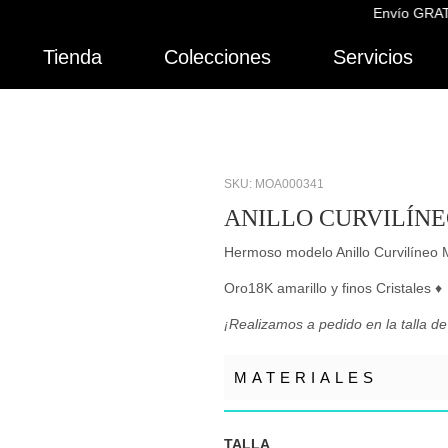
Envío GRATIS a 
Tienda
Colecciones
Servicios
SKU: MOA000341
ANILLO CURVILÍN
Hermoso modelo Anillo Curvilíneo M
Oro18K amarillo y finos Cristales ♦
¡Realizamos a pedido en la talla de
MATERIALES
TALLA