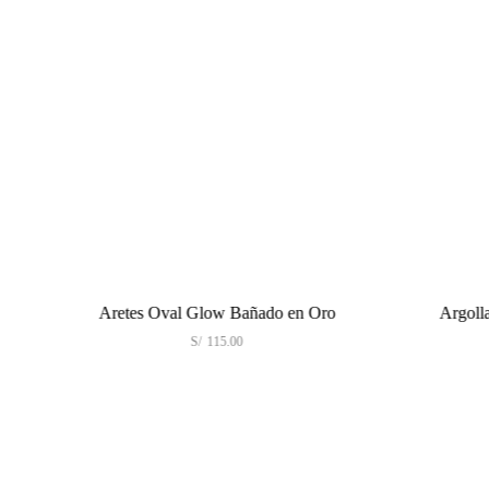
Aretes Oval Glow Bañado en Oro
Argollas L
S/
115.00