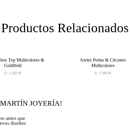
Productos Relacionados
firos Top Multicolores &
Aretes Perlas & Circones
Goldfield
Multicolores
S/
1,500.00
S/
1,590.00
 MARTÍN JOYERÍA!
re antes que
uevos diseños