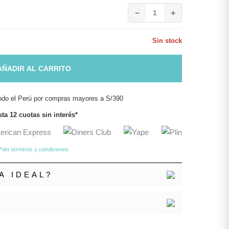
−
1
+
Sin stock
AÑADIR AL CARRITO
odo el Perú por compras mayores a S/390
ta 12 cuotas sin interés*
*Ver términos y condiciones
A IDEAL?
N