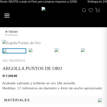
Envío GRATIS a todo el Perú por compras mayores a S/390
Entrega en 24h
Volver
SKU: MOAR0019
ARGOLLA PUNTOS DE ORO
S/
7,100.00
Acabado satinado y brillante en oro 18k amarillo.
Medidas: 17 milímetros de diametro x 4mm de ancho aproximado.
MATERIALES