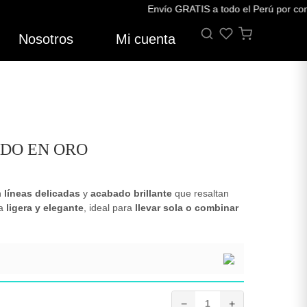
Envío GRATIS a todo el Perú por compra
Nosotros
Mi cuenta
ADO EN ORO
n
líneas delicadas
y
acabado brillante
que resaltan
za
ligera y elegante
, ideal para
llevar sola o combinar
−
1
+