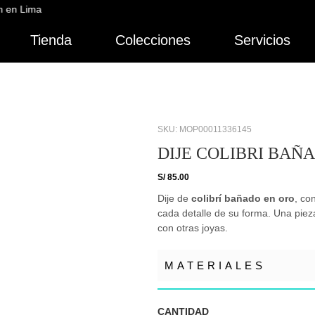
 Lima
Tienda
Colecciones
Servicios
SKU: MOP00011336145
DIJE COLIBRI BAÑ
S/
85.00
Dije de
colibrí bañado en oro
, co
cada detalle de su forma. Una pie
con otras joyas.
MATERIALES
CANTIDAD