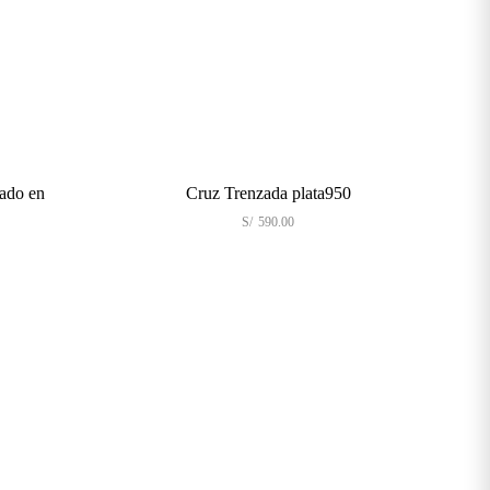
en
Cruz Trenzada plata950
Cr
S/
590.00