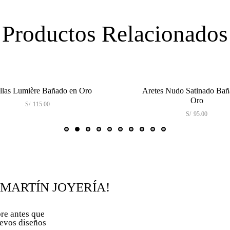
Productos Relacionados
Lumière Bañado en Oro
Aretes Nudo Satinado Bañado 
Oro
S/
115.00
S/
95.00
 MARTÍN JOYERÍA!
re antes que
uevos diseños