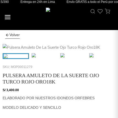
S/390
Entrega en 24h en Lima
Envío GRATIS a todo el Perú por co
Volver
SKU: MOP00011279
PULSERA AMULETO DE LA SUERTE OJO
TURCO ROJO ORO18K
S/
3,400.00
ELABORADO POR NUESTROS IDONEOS ORFEBRES
MODELO DELICADO Y SENCILLO