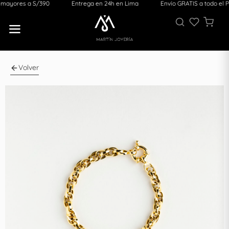
res a S/390
Entrega en 24h en Lima
Envío GRATIS a todo el Perú 
Volver