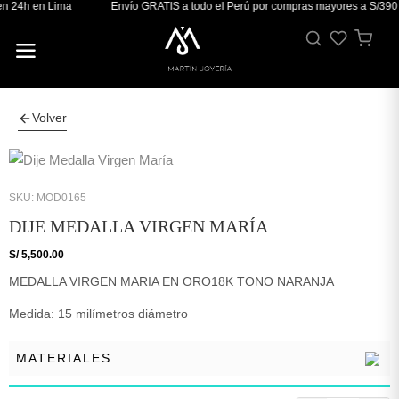
n 24h en Lima
Envío GRATIS a todo el Perú por compras mayores a S/390
Volver
SKU: MOD0165
DIJE MEDALLA VIRGEN MARÍA
S/
5,500.00
MEDALLA VIRGEN MARIA EN ORO18K TONO NARANJA
Medida: 15 milímetros diámetro
MATERIALES